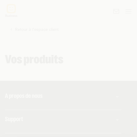
Retour à l'espace client
Vos produits
A propos de nous
À propos de Telenet Business
Support
Notre réseau
Notre Partenaires Business
Presse et médias
Consultez nos FAQ