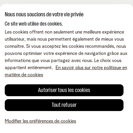
Contactez-nous
Offres d'emploi
Le portail Business Mobile
Nous nous soucions de votre vie privée
Le portail MyBill
Le portail TIP
Contactez-nous
Ce site web utilise des cookies.
Retrouvez-nous sur
Le portail MyCloud
Rappelez-moi
Les cookies offrent non seulement une meilleure expérience
Portails en ligne
Par e-mail
utilisateur, mais nous permettent également de mieux vous
Prenez un rendez-vous
connaître. Si vous acceptez les cookies recommandés, nous
Conditions
Mentions légales
Politique de confidentialité
Modifier les préférences
pouvons optimiser votre expérience de navigation grâce aux
de cookies
Cookie policy
Accessibilité
informations que vous partagez avec nous. Le choix vous
© Telenet 2026 - Telenet SRL - Liersesteenweg 4, 2800 Malines -
appartient entièrement.
En savoir plus sur notre politique en
TVA BE 0473.416.418 - RPM Anvers dep. Malines
matière de cookies
Autoriser tous les cookies
Tout refuser
Modifier les préférences de cookies