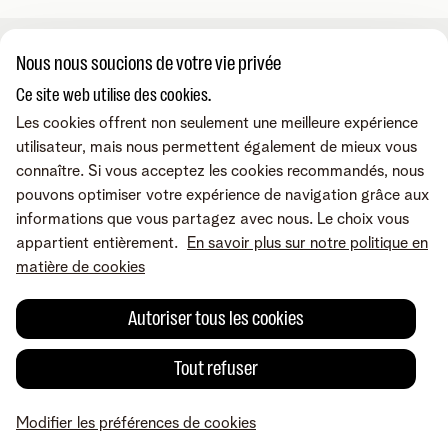
Nous nous soucions de votre vie privée
A propos de nous
Ce site web utilise des cookies.
Les cookies offrent non seulement une meilleure expérience
À propos de Telenet Business
Support
utilisateur, mais nous permettent également de mieux vous
Notre réseau
connaître. Si vous acceptez les cookies recommandés, nous
Notre Partenaires Business
pouvons optimiser votre expérience de navigation grâce aux
Presse et médias
Consultez nos FAQ
Contactez-nous
informations que vous partagez avec nous. Le choix vous
Offres d'emploi
Le portail Business Mobile
appartient entièrement.
En savoir plus sur notre politique en
Le portail MyBill
matière de cookies
Le portail TIP
Contactez-nous
Retrouvez-nous sur
Le portail MyCloud
Rappelez-moi
Autoriser tous les cookies
Portails en ligne
Par e-mail
Prenez un rendez-vous
Conditions
Mentions légales
Politique de confidentialité
Modifier les préférences
Tout refuser
de cookies
Cookie policy
Accessibilité
© Telenet 2026 - Telenet SRL - Liersesteenweg 4, 2800 Malines -
Modifier les préférences de cookies
TVA BE 0473.416.418 - RPM Anvers dep. Malines