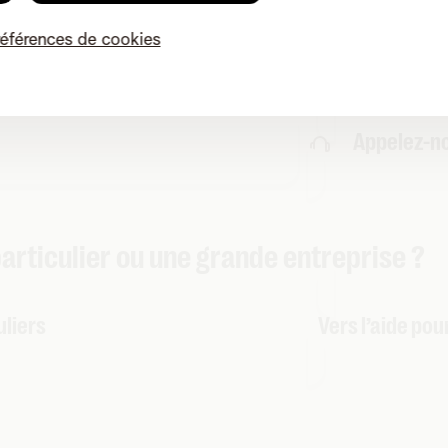
références de cookies
Appelez-n
particulier ou une grande entreprise ?
uliers
Vers l’aide pou