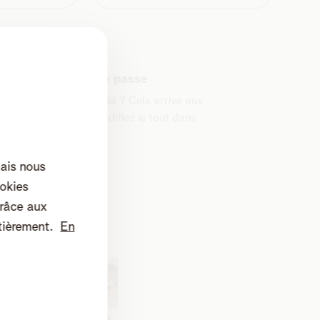
Login et mot de passe
Mot de passe oublié ? Cela arrive aux
meilleurs. Vous modifiez le tout dans
MyTelenet.
mais nous
okies
râce aux
tièrement.
En
tranger
Avantages en tant que client