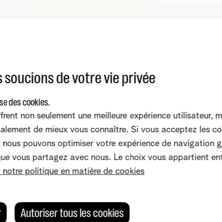
Vos coordonnées client
ose ou d'un
Vos coordonnées n'appartiennent qu'à
 soucions de votre vie privée
ors modifier,
vous. Modifiez-les et protégez votre vie
privée comme vous le voulez.
ise des cookies.
nt
Déménagement ou reprise
frent non seulement une meilleure expérience utilisateur, 
ompte ou
Déménagez votre Telenet facilement ou
alement de mieux vous connaître. Si vous acceptez les co
uvez le faire
demandez une reprise.
nous pouvons optimiser votre expérience de navigation g
que vous partagez avec nous. Le choix vous appartient en
r notre politique en matière de cookies
 change ? Nous nous adaptons !
r
Autoriser tous les cookies
tion
Votre activité évolue
Vers l'é