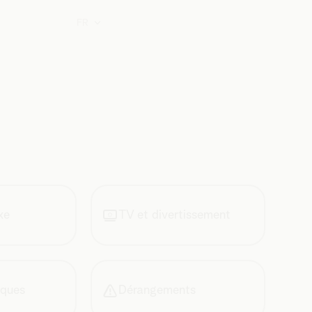
FR
xe
TV et divertissement
iques
Dérangements