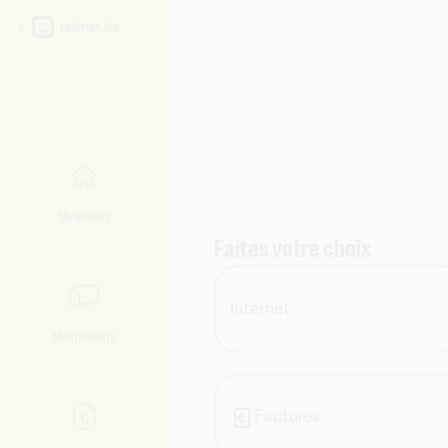
telenet.be
MyTelenet
Faites votre choix
Internet
Mes produits
Factures