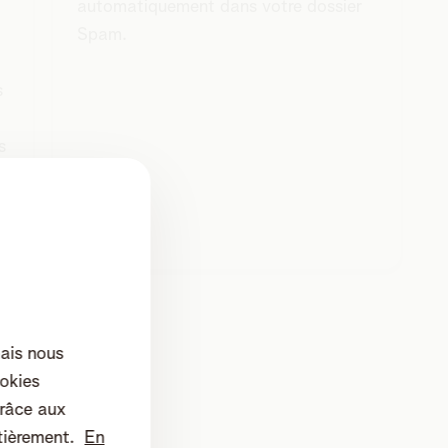
automatiquement dans votre dossier
Spam.
s
s
mais nous
okies
râce aux
tièrement.
En