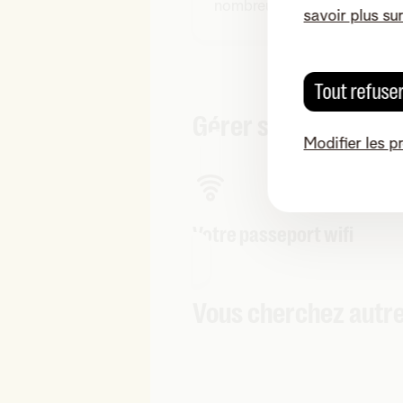
nombreux moyens de s'en p
savoir plus su
Tout refuse
Gérer soi-même
Modifier les p
Votre passeport wifi
Vous cherchez autre