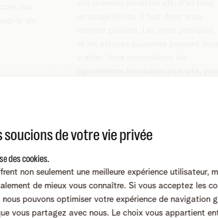
vos données sensibles afin d'en faire
accès aux
un usage illicite. Il faut donc vous
vez-le via
montrer prudent. Les infos pratiques
et les astuces suivantes peuvent vou
y aider. Vous reconnaîtrez les
agissements frauduleux plus vite, vou
serez plus attentif et, le cas échéant,
vous pourrez prendre les mesures qui
s'imposent.
 soucions de votre vie privée
 virus
ise des cookies.
frent non seulement une meilleure expérience utilisateur, 
é à des
alement de mieux vous connaître. Si vous acceptez les co
nous pouvons optimiser votre expérience de navigation g
si de
que vous partagez avec nous. Le choix vous appartient en