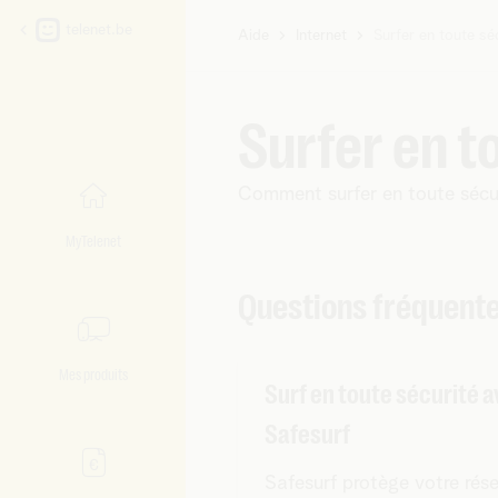
telenet.be
Aide
Internet
Surfer en toute sé
Vous
êtes
ici:
Surfer en t
Comment surfer en toute sécu
MyTelenet
Questions fréquent
Mes produits
Surf en toute sécurité 
Safesurf
Safesurf protège votre rés