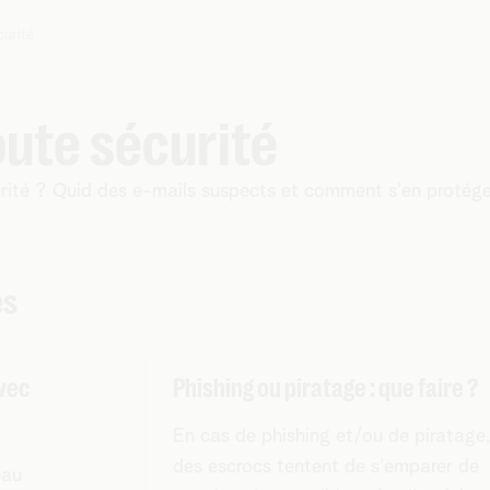
curité
oute sécurité
rité ? Quid des e-mails suspects et comment s'en protége
es
avec
Phishing ou piratage : que faire ?
En cas de phishing et/ou de piratage,
des escrocs tentent de s'emparer de
eau