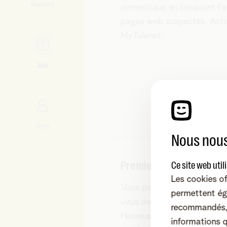
Paiement
domestique en bloquant l'
pages web suspectes. Acti
MyTelenet.
Aide
Profil
Nous nous
Premiers secours après
Ce site web util
Les cookies of
Vous pouvez être confront
permettent ég
virus de plusieurs façons.
recommandés, 
Heureusement, il existe aus
informations 