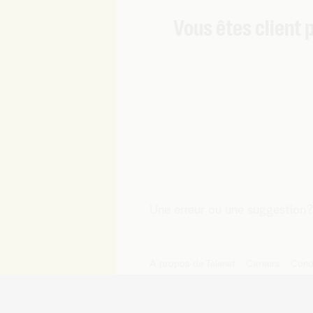
Vous êtes client p
Une erreur ou une suggestion
A propos de Telenet
Careers
Cond
© Telenet 2026 - Telenet SRL – 