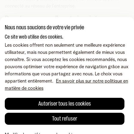
connecté au réseau de l'entreprise.
Données personnelles et vie privée
Nous nous soucions de votre vie privée
Chez Telenet Business, nous attachons une grande
Ce site web utilise des cookies.
Vous cherchez autre chose ?
importance à la sécurité de nos systèmes et de nos données.
En dépit des mesures que nous prenons pour optimiser notre
Les cookies offrent non seulement une meilleure expérience
Partager sur
sécurité, celle-ci n’est pas infaillible. Si vous découvrez un
utilisateur, mais nous permettent également de mieux vous
problème de sécurité, nous disposons d’un
système
qui vous
connaître. Si vous acceptez les cookies recommandés, nous
permet de nous le signaler de manière responsable. Grâce à
pouvons optimiser votre expérience de navigation grâce aux
votre aide, nous pouvons continuer à améliorer nos systèmes
informations que vous partagez avec nous. Le choix vous
et à mieux protéger nos clients.
appartient entièrement.
En savoir plus sur notre politique en
matière de cookies
Safesurf est soumis aux
Conditions générales de Telenet
Business
. Pour pouvoir profiter de Safesurf, vous devez
Autoriser tous les cookies
avoir un
modem compatible
.
Vous saurez tout à ce sujet ici
.
Si ce n’est pas le cas, vous pouvez échanger votre ancien
Tout refuser
Une erreur ou une suggestion?
modem dans un magasin Telenet.