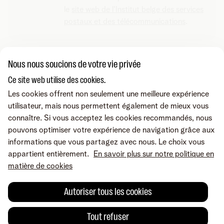
le
site web de l'Institut belge des services
postaux et des télécommunications
.
Nous nous soucions de votre vie privée
Ce site web utilise des cookies.
Vous cherchez autre chose ?
Les cookies offrent non seulement une meilleure expérience
Partager sur
utilisateur, mais nous permettent également de mieux vous
connaître. Si vous acceptez les cookies recommandés, nous
pouvons optimiser votre expérience de navigation grâce aux
informations que vous partagez avec nous. Le choix vous
appartient entièrement.
En savoir plus sur notre politique en
matière de cookies
Autoriser tous les cookies
Tout refuser
Une erreur ou une suggestion?