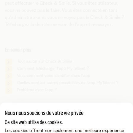
peut effectuer le Check & Smile. Si vous êtes utilisateur,
vous ne pouvez pas le faire. Vous êtes connecté en tant
qu'administrateur et vous ne voyez pas le Check & Smile ?
Téléchargez la dernière version de l'app et réessayez.
En savoir plus
Tout savoir sur Check & Smile
Comment télécharger l'app MyTelenet ?
Voici comment vous identifier dans l'app
Quelles sont les autres possibilités de l’app MyTelenet ?
Problème avec l’app ?
Vous cherchez autre chose ?
Nous nous soucions de votre vie privée
Partager sur
Ce site web utilise des cookies.
Les cookies offrent non seulement une meilleure expérience