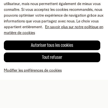
utilisateur, mais nous permettent également de mieux vous
connaître. Si vous acceptez les cookies recommandés, nous
pouvons optimiser votre expérience de navigation grâce aux
informations que vous partagez avec nous. Le choix vous
appartient entièrement.
En savoir plus sur notre politique en
matière de cookies
Autoriser tous les cookies
Tout refuser
Une erreur ou une suggestion?
Modifier les préférences de cookies
MyTelenet
Mes produits
Paiement
Aide
Profil
A propos de Telenet
Careers
Conditions
Mentions légales
Droit de
rétractation
Vie privée
Modifier les préférences de cookies
Cookie policy
© Telenet 2026 - Telenet SRL – Liersesteenweg 4, 2800 Malines –
TVA BE 0473.416.418 - RPM Anvers dep. Malines