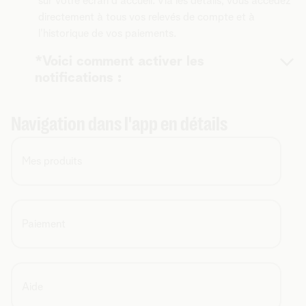
sur votre écran d'accueil. Via les détails, vous accédez
directement à tous vos relevés de compte et à
l'historique de vos paiements.
*Voici comment activer les
notifications :
iOS
Navigation dans l'app en détails
Accédez à
Paramètres.
Recherchez l'
app MyTelenet
(via la barre de
recherche, c’est plus rapide).
Mes produits
Cliquez sur
Notifications.
Activez
Autoriser les notifications.
Android
Paiement
Accédez à
Paramètres.
Cliquez sur
Notifications.
Dans la liste des apps, recherchez l’
app
Aide
MyTelenet.
Activez les notifications à l'aide du