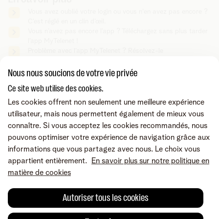
Vous avez oublié votre login ou vous n'en avez pas encore ?
C’est réglé en un clin d’œil.
Vous n’avez pas encore l’app ? Téléchargez sans plus tarder
l’app MyTelenet !
Problème avec l’app MyTelenet ? Résolvez-le
immédiatement.
Nous nous soucions de votre vie privée
Ce site web utilise des cookies.
Vous cherchez autre chose ?
Les cookies offrent non seulement une meilleure expérience
Partager sur
utilisateur, mais nous permettent également de mieux vous
connaître. Si vous acceptez les cookies recommandés, nous
pouvons optimiser votre expérience de navigation grâce aux
informations que vous partagez avec nous. Le choix vous
appartient entièrement.
En savoir plus sur notre politique en
matière de cookies
Autoriser tous les cookies