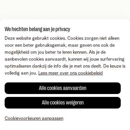
Belangrijk
De
contracthouder bij de vorige operator
We hechten belang aan je privacy
ondertekent het document.
Deze website gebruikt cookies. Cookies zorgen niet alleen
voor een beter gebruiksgemak, maar geven ons ook de
mogelijkheid om jou beter te leren kennen. Als je de
aanbevolen cookies aanvaardt, kunnen wij jouw surfervaring
optimaliseren dankzij de info die je met ons deelt. De keuze is
volledig aan jou.
Lees meer over ons cookiebeleid
Alle cookies aanvaarden
Alle cookies weigeren
Cookievoorkeuren aanpassen
MyTelenet
Mijn producten
Betaling
Hulp
Profiel