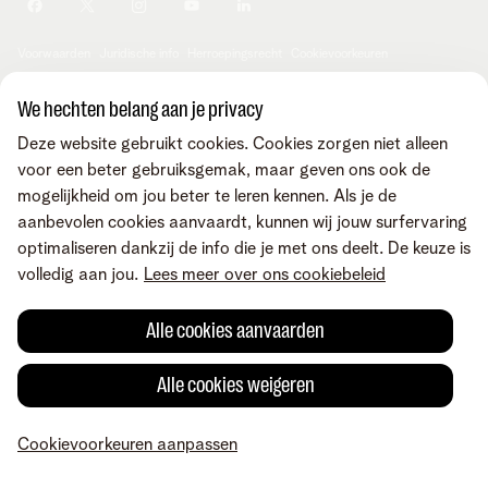
Je producten aanpassen
Je gegevens aanpassen
Investor relations
Sociaal internetaanbod
Duurzaamheid
Check & Smile
Voorwaarden
Juridische info
Herroepingsrecht
Cookievoorkeuren
Careers
aanpassen
Kwaliteit van dienstverlening
Toegankelijkheid
Privacybeleid
© Telenet 2026 - Telenet BV - Liersesteenweg 4, 2800 Mechelen -
We hechten belang aan je privacy
Cookiebeleid
BTW BE 0473.416.418 - RPR Antwerpen, afd. Mechelen
Deze website gebruikt cookies. Cookies zorgen niet alleen
Heartware programma
voor een beter gebruiksgemak, maar geven ons ook de
mogelijkheid om jou beter te leren kennen. Als je de
aanbevolen cookies aanvaardt, kunnen wij jouw surfervaring
optimaliseren dankzij de info die je met ons deelt. De keuze is
volledig aan jou.
Lees meer over ons cookiebeleid
Alle cookies aanvaarden
Alle cookies weigeren
Cookievoorkeuren aanpassen