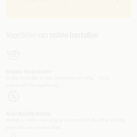
simkaart. Met eSIM ben je meteen verbonden.
Een fysieke simkaart krijg je binnen 3 dagen via
Zodra je mobiel abonnement geactiveerd is op het
de post.
Telenet-netwerk, zeggen wij je abonnement bij je
huidige provider voor je op. Je blijft dus altijd
Voordelen van
online bestellen
bereikbaar.
Bespaar tijd en moeite
Online bestellen is snel, eenvoudig en veilig. En je
overstap? Die regelen wij.
Altijd dezelfde korting
Bestel je online, dan krijg je automatisch dezelfde korting
als in één van onze winkels.