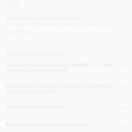
Je belt en sms’t vandaag al onbeperkt
Je nieuwe eSIM bestellen, activeren en ermee bellen op
dezelfde dag.
Veelgestelde vragen
Ik heb nog een oud abonnement (zoals ONE). Kan ik ook
kiezen voor het nieuwe aanbod?
Ja, natuurlijk kan ook jij kiezen voor de nieuwe
Is Unlimited echt onbeperkt en wat als ik meer verbruik
abonnementen en genieten van de promoties. In
MyTelenet
dan mijn inbegrepen data?
stel je nu
zelf jouw ideale Telenet samen
. Jij bepaalt,
Met onbeperkte mobiele data kan je in België en de
EU-
maar wij helpen je graag op weg met een
voorstel op
Kan ik een datasim bestellen?
tariefzone
vlot surfen
tot 300 GB
. Daarna
surf je
basis van je profiel en gebruik
.
kosteloos verder aan een verlaagde snelheid
van 1
Ja, je kan bij
elk abonnement of elke combo
Mbps, tot je volgende aanrekeningsperiode. Bij
normaal
Let wel
, wil je bijvoorbeeld een mobiel abonnement of
Kan ik ook bellen in en naar het buitenland?
datasimkaarten bestellen. Dat doe je eenvoudig door even
verbruik
kom je nooit aan 300 GB, dat is goed voor
Telenet TV toevoegen? Dan kies je voor het nieuwe aanbod