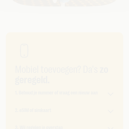
Mobiel toevoegen? Da's
zo
geregeld.
1. Behoud je nummer of vraag een nieuw aan
Je kan je huidige nummer gewoon overzetten
2. eSIM of simkaart
naar Telenet. Of je vraagt een nieuw nummer aan.
Wat jij wil.
Kies tussen een digitale eSIM of een fysieke
3. Wij regelen je overstap