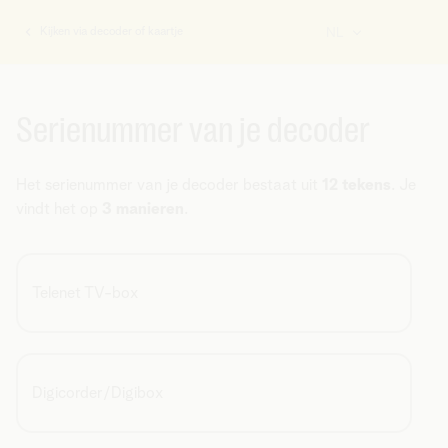
Kijken via decoder of kaartje
NL
U
bent
hier:
Serienummer van je decoder
Het serienummer van je decoder bestaat uit
12 tekens
. Je
vindt het op
3 manieren
.
Telenet TV-box
Digicorder/Digibox