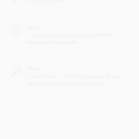
Ga naar je modem.
Stap 2
Draai de moer van je coaxkabel
met de
hand vast in wijzerzin
.
Stap 3
Draai de moer voorzichtig nog
even bij met
een steeksleutel
. Ziezo, dat is het!