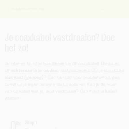
Installatie internet thuis
NL
U
bent
hier:
Je coaxkabel vastdraaien? Doe
het zo!
Je internet komt je huis binnen via de coaxkabel. Die kabel
zit
achteraan in je modem
vastgeschroefd. Zit je coaxkabel
niet vast (genoeg)
? Dan kan dat voor problemen zorgen,
zowel op je eigen netwerk als bij anderen. Kan je de moer
van de kabel met je hand verdraaien? Dan moet je
kabel
vaster
!
Stap 1