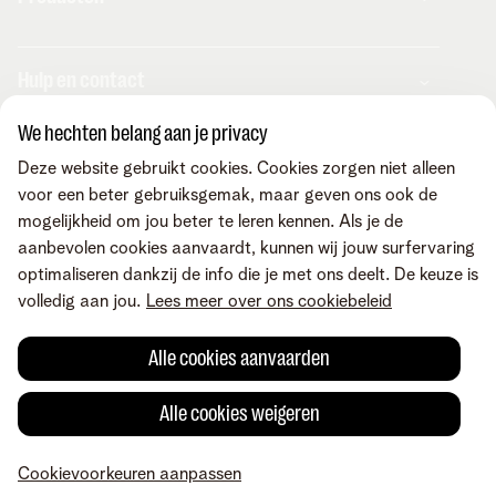
Combo's
Hulp en contact
Internet
Mobiel
We hechten belang aan je privacy
Telenet TV
MyTelenet-app
Klantenservice
Streaming
Deze website gebruikt cookies. Cookies zorgen niet alleen
Contacteer ons
Fiber
voor een beter gebruiksgemak, maar geven ons ook de
Verhuizen
Wifi-versterkers
mogelijkheid om jou beter te leren kennen. Als je de
Easy Switch
Internet
Corporate
Vaste telefonie
aanbevolen cookies aanvaardt, kunnen wij jouw surfervaring
Overname
Mobiel en vast
Toestellen
optimaliseren dankzij de info die je met ons deelt. De keuze is
Onze community
TV en entertainment
Promo's
volledig aan jou.
Lees meer over ons cookiebeleid
Tarieven
Aanrekeningen
Over Telenet
Cybersecurity
Vind ons ook op
Storingen
Pers
Je producten aanpassen
Alle cookies aanvaarden
Je gegevens aanpassen
Investor relations
Sociaal internetaanbod
Duurzaamheid
Check & Smile
Voorwaarden
Juridische info
Herroepingsrecht
Cookievoorkeuren
Alle cookies weigeren
Careers
aanpassen
Kwaliteit van dienstverlening
Toegankelijkheid
Privacybeleid
© Telenet 2026 - Telenet BV - Liersesteenweg 4, 2800 Mechelen -
Cookiebeleid
Cookievoorkeuren aanpassen
BTW BE 0473.416.418 - RPR Antwerpen, afd. Mechelen