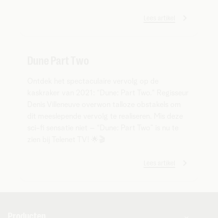
Lees artikel
Dune Part Two
Ontdek het spectaculaire vervolg op de
kaskraker van 2021: “Dune: Part Two." Regisseur
Denis Villeneuve overwon talloze obstakels om
dit meeslepende vervolg te realiseren. Mis deze
sci-fi sensatie niet – “Dune: Part Two” is nu te
zien bij Telenet TV! 🌟🎬
Lees artikel
Producten