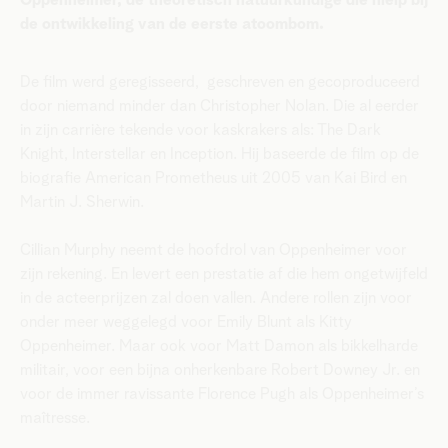
Oppenheimer, de theoretisch natuurkundige die hielp bij
de ontwikkeling van de eerste atoombom.
De film werd geregisseerd, geschreven en gecoproduceerd
door niemand minder dan Christopher Nolan. Die al eerder
in zijn carrière tekende voor kaskrakers als: The Dark
Knight, Interstellar en Inception. Hij baseerde de film op de
biografie American Prometheus uit 2005 van Kai Bird en
Martin J. Sherwin.
Cillian Murphy neemt de hoofdrol van Oppenheimer voor
zijn rekening. En levert een prestatie af die hem ongetwijfeld
in de acteerprijzen zal doen vallen. Andere rollen zijn voor
onder meer weggelegd voor Emily Blunt als Kitty
Oppenheimer. Maar ook voor Matt Damon als bikkelharde
militair, voor een bijna onherkenbare Robert Downey Jr. en
voor de immer ravissante Florence Pugh als Oppenheimer’s
maîtresse.