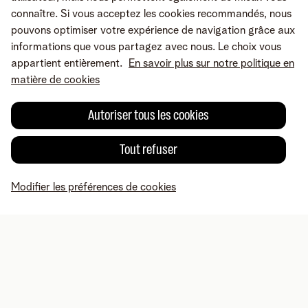
connaître. Si vous acceptez les cookies recommandés, nous
pouvons optimiser votre expérience de navigation grâce aux
informations que vous partagez avec nous. Le choix vous
appartient entièrement.
En savoir plus sur notre politique en
matière de cookies
Autoriser tous les cookies
Tout refuser
Une erreur ou une suggestion?
Modifier les préférences de cookies
MyTelenet
Mes produits
Paiement
Aide
Profil
Conditions
Mentions légales
Droit de rétractation
Modifier les préférences de
cookies
Accessibilité
© Telenet 2026 - Telenet SRL – Liersesteenweg 4, 2800 Malines –
TVA BE 0473.416.418 - RPM Anvers dep. Malines