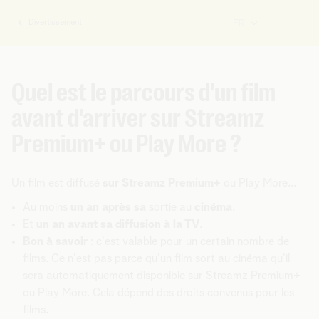
Divertissement
FR
Vous
êtes
ici:
Quel est le parcours d'un film
avant d'arriver sur Streamz
Premium+ ou Play More ?
Un film est diffusé
sur Streamz Premium+
ou Play More...
Au moins
un an après sa
sortie au
cinéma
.
Et
un an avant sa diffusion à la TV
.
Bon à savoir
: c'est valable pour un certain nombre de
films. Ce n'est pas parce qu'un film sort au cinéma qu'il
sera automatiquement disponible sur Streamz Premium+
ou Play More. Cela dépend des droits convenus pour les
films.