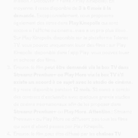
maison > Découvrir > Films > Play Kinepolis). En
moyenne, il reste disponible de
3 à 6 mois
à la
demande
. Exceptionnellement, nous proposons
également des titres dans
Play Kinepolis
qui sont
encore à l’affiche au cinéma, mais à un prix plus élevé.
Sur Play Kinepolis, disponible sur la plateforme Telenet
TV, vous pouvez uniquement louer des films ; sur Play
Kinepolis, disponible dans l'app Play, vous pouvez louer
et acheter des films.
Ensuite, le film
peut être demandé via la box TV dans
Streamz Premium+ ou Play More via la box TV s'il
existe un accord à ce sujet avec le studio de cinéma
.
Il y reste disponible pendant
12 mois
. Streamz a conclu
des contrats d'exclusivité avec quelques grands studios
de cinéma internationaux afin de les proposer dans
Streamz Premium+
ou
Play More
.
Attention
: Streamz
Premium+ ou Play More ne diffusent pas tous les films
qui sont d'abord passés par Play Kinepolis.
Ensuite, le film peut être diffusé par les
chaînes TV