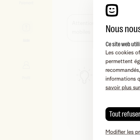
Paiement
Attention aux données
Nous nous
mobiles
Aide
Ce site web util
Les cookies of
permettent ég
Bon à savoir
recommandés, 
Profil
informations 
Vous êtes à l'
savoir plus su
Votre abonneme
Vous ne pouvez
suit : appeler
Tout refuse
numéro non bel
Modifier les p