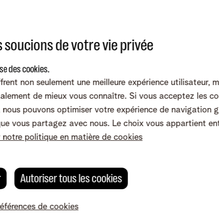
 soucions de votre vie privée
Envoyez des SMS courts
Évitez les MMS
ise des cookies.
frent non seulement une meilleure expérience utilisateur, 
alement de mieux vous connaître. Si vous acceptez les co
nous pouvons optimiser votre expérience de navigation g
que vous partagez avec nous. Le choix vous appartient en
étranger ?
Lisez nos astuces sur la façon de limiter votre
r notre politique en matière de cookies
nt ne vous suffit pas ? Modifiez votre
abonnement mobi
 pas utiliser les minutes d'appel, les données et les SMS
, envoyer des SMS ou surfer en dehors de la zone UE via vo
r
Autoriser tous les cookies
ge et pour des services tiers.
références de cookies