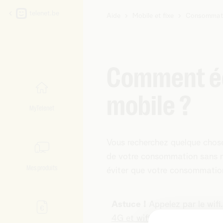
telenet.be
Aide
Mobile et fixe
Consommati
Vous
êtes
ici:
Comment éc
mobile ?
MyTelenet
Vous recherchez quelque chose
de votre consommation sans m
Mes produits
éviter que votre consommation
Astuce !
Appelez par le wifi.
4G et wifi
.