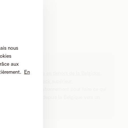
mais nous
okies
râce aux
tièrement.
En
 consommation mobile en dehors de la Belgique.
le
ou passez à un
pack supérieur.
 compris dans votre abonnement pour faire ce qui
s données, appeler depuis la Belgique vers un