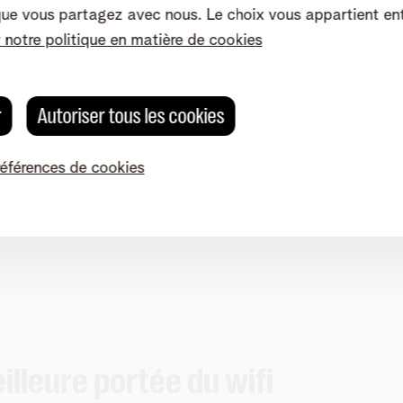
ordinateur ? Connecte
que vous partagez avec nous. Le choix vous appartient en
rendez-vous à
la page
r notre politique en matière de cookies
est un instantané. Plusi
votre réseau et votre n
r
Autoriser tous les cookies
références de cookies
illeure portée du wifi