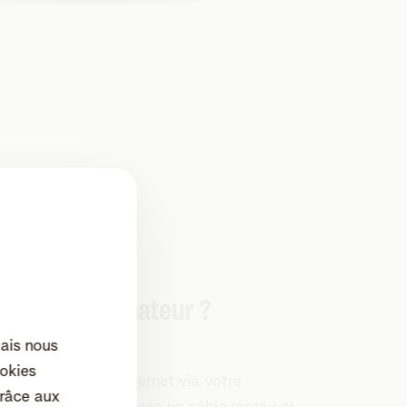
a votre ordinateur ?
mais nous
okies
 vitesse de votre internet via votre
râce aux