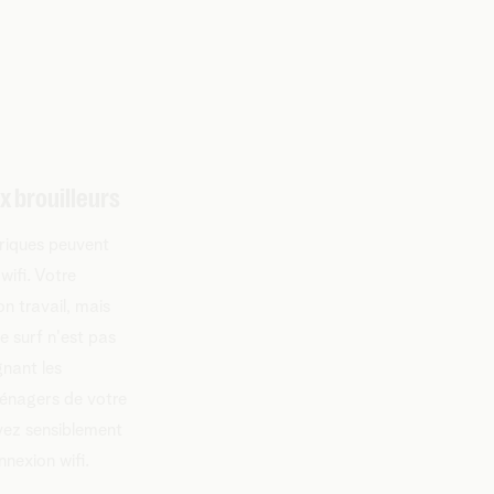
x brouilleurs
triques peuvent
wifi. Votre
n travail, mais
e surf n'est pas
gnant les
ménagers de votre
ez sensiblement
nnexion wifi.