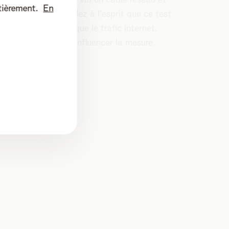
z-le à votre modem via un câble réseau et
tièrement.
En
 du Speedtest
. Gardez à l'esprit que ce test
eurs facteurs, tels que le trafic internet,
avigateur, peuvent influencer la mesure.