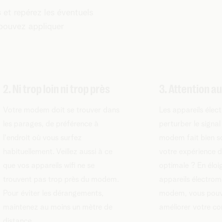
s et repérez les éventuels
 pouvez appliquer
2. Ni trop loin ni trop près
3. Attention au
Votre modem doit se trouver dans
Les appareils élec
les parages, de préférence à
perturber le signal 
l'endroit où vous surfez
modem fait bien so
habituellement. Veillez aussi à ce
votre expérience d
que vos appareils wifi ne se
optimale ? En éloi
trouvent pas trop près du modem.
appareils électro
Pour éviter les dérangements,
modem, vous pouv
maintenez au moins un mètre de
améliorer votre co
distance.