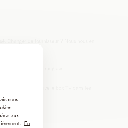
sé. Changer de fournisseur ? Nous nous en
même réduction qu’en magasin.
contenu préféré
 recevez votre nouvelle box TV dans les
mais nous
okies
râce aux
tièrement.
En