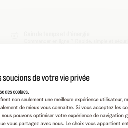
Gain de temps et d’énergie
Commander en ligne ? Rapide, simple et sécuri
occupons.
Toujours la même réduction
En commandant en ligne, vous profitez de la 
 soucions de votre vie privée
Regardez dès (après-)demain tout votre 
Commandez votre abonnement TV avant 21 h et
ise des cookies.
48 h.
frent non seulement une meilleure expérience utilisateur, 
alement de mieux vous connaître. Si vous acceptez les co
nous pouvons optimiser votre expérience de navigation g
que vous partagez avec nous. Le choix vous appartient en