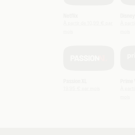
Netflix
Disney
À partir de 10,99 € par
À part
mois
mois
Passion XL
Prime 
19,95 € par mois
À part
mois