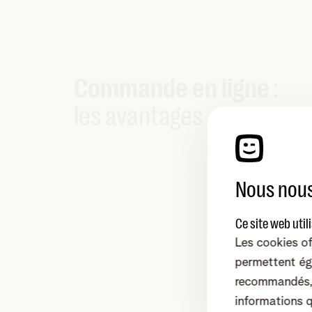
Commande en ligne
:
les avantages
Nous nous
Ce site web util
Les cookies of
permettent ég
recommandés, 
informations 