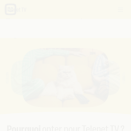
Telenet TV
Tout ce que vous souhaitez
regarder,
à un seul endroit
Pourquoi
opter pour Telenet TV ?