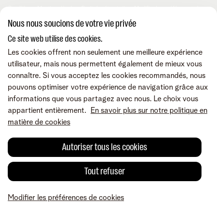
Développement durable
Offre Internet Sociale
Conditions
Mentions légales
Droit de rétractation
Modifier les préférences de
Careers
Check & Smile
cookies
Qualité des services
Accessibilité
Nous nous soucions de votre vie privée
Vie privée
© Telenet 2026 - Telenet SRL - Liersesteenweg 4, 2800 Malines -
Ce site web utilise des cookies.
Cookie policy
TVA BE 0473.416.418 - RPM Anvers dep. Malines
Programme heartware
Les cookies offrent non seulement une meilleure expérience
utilisateur, mais nous permettent également de mieux vous
connaître. Si vous acceptez les cookies recommandés, nous
pouvons optimiser votre expérience de navigation grâce aux
informations que vous partagez avec nous. Le choix vous
appartient entièrement.
En savoir plus sur notre politique en
matière de cookies
Autoriser tous les cookies
Tout refuser
Modifier les préférences de cookies