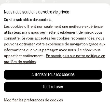
Sécurité
Modifier vos données
Informations financières
Modifier mes produits
Développement durable
Nous nous soucions de votre vie privée
Offre Internet Sociale
Conditions
Mentions légales
Droit de rétractation
Modifier les préférences de
Careers
Check & Smile
cookies
Qualité des services
Accessibilité
Ce site web utilise des cookies.
Vie privée
© Telenet 2026 - Telenet SRL - Liersesteenweg 4, 2800 Malines -
Les cookies offrent non seulement une meilleure expérience
Cookie policy
TVA BE 0473.416.418 - RPM Anvers dep. Malines
utilisateur, mais nous permettent également de mieux vous
Programme heartware
connaître. Si vous acceptez les cookies recommandés, nous
pouvons optimiser votre expérience de navigation grâce aux
informations que vous partagez avec nous. Le choix vous
appartient entièrement.
En savoir plus sur notre politique en
matière de cookies
Autoriser tous les cookies
Tout refuser
Modifier les préférences de cookies