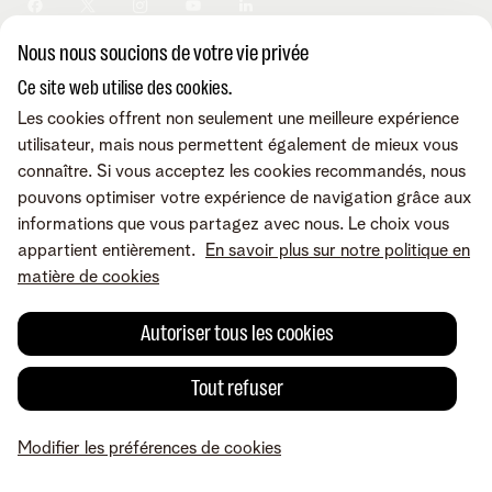
Sécurité
Modifier vos données
Informations financières
Modifier mes produits
Développement durable
Nous nous soucions de votre vie privée
Offre Internet Sociale
Conditions
Mentions légales
Droit de rétractation
Modifier les préférences de
Careers
Check & Smile
cookies
Qualité des services
Accessibilité
Ce site web utilise des cookies.
Vie privée
© Telenet 2026 - Telenet SRL - Liersesteenweg 4, 2800 Malines -
Les cookies offrent non seulement une meilleure expérience
Cookie policy
TVA BE 0473.416.418 - RPM Anvers dep. Malines
utilisateur, mais nous permettent également de mieux vous
Programme heartware
connaître. Si vous acceptez les cookies recommandés, nous
pouvons optimiser votre expérience de navigation grâce aux
informations que vous partagez avec nous. Le choix vous
appartient entièrement.
En savoir plus sur notre politique en
matière de cookies
Autoriser tous les cookies
Tout refuser
Modifier les préférences de cookies