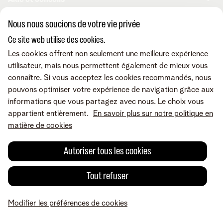
Internet
Mobile
Nous nous soucions de votre vie privée
Telenet TV
MyTelenet-app
Service client
BE Sports
Ce site web utilise des cookies.
Contactez-nous
BE TV
Déménager
Les cookies offrent non seulement une meilleure expérience
Fibre
Easy Switch
Internet
utilisateur, mais nous permettent également de mieux vous
Corporate
Amplificateurs wifi
Reprise
Mobile et fixe
connaître. Si vous acceptez les cookies recommandés, nous
Téléphonie fixe
Notre communauté
TV et divertissement
pouvons optimiser votre expérience de navigation grâce aux
Les appareils
Tarifs
Relevés de compte
informations que vous partagez avec nous. Le choix vous
A propos de Telenet
Promos
Retrouvez-nous sur
Dérangements
appartient entièrement.
En savoir plus sur notre politique en
Presse et médias
Sécurité
Modifier vos données
matière de cookies
Informations financières
Modifier mes produits
Développement durable
Offre Internet Sociale
Conditions
Mentions légales
Droit de rétractation
Modifier les préférences de
Autoriser tous les cookies
Careers
Check & Smile
cookies
Qualité des services
Accessibilité
Vie privée
© Telenet 2026 - Telenet SRL - Liersesteenweg 4, 2800 Malines -
Tout refuser
Cookie policy
TVA BE 0473.416.418 - RPM Anvers dep. Malines
Programme heartware
Modifier les préférences de cookies