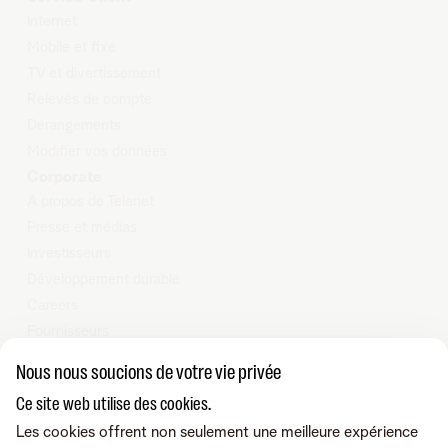
Internet
Mobile et
fixe
TV et
d
ivertissement
Relevés
de compte
Dérangements
Modifier
vos données
Corporate
A propos de Telenet
Presse et médias
Investisseurs
Développement durable
Careers
Fournisseurs
Vie privée
Nous nous soucions de votre vie privée
Cookie policy
Ce site web utilise des cookies.
Modifier les préférences de cookies
Les cookies offrent non seulement une meilleure expérience
Programme heartware