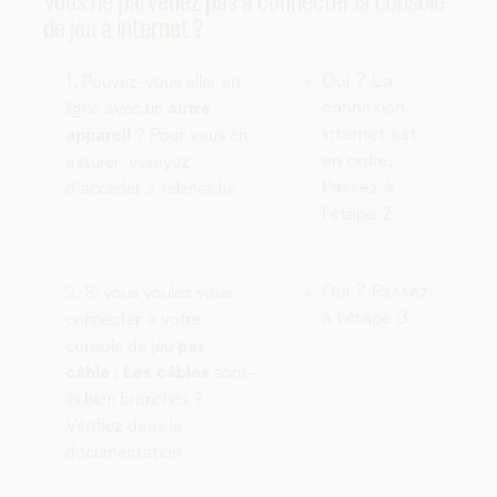
Vous ne parvenez pas à connecter la console
de jeu à internet ?
Oui ? La
1. Pouvez-vous aller en
connexion
ligne avec un
autre
internet est
appareil
? Pour vous en
en ordre.
assurer, essayez
Passez à
d'accéder à telenet.be
l'étape 2
Oui ? Passez
2. Si vous voulez vous
à l'étape 3
connecter à votre
console de jeu
par
câble
:
Les câbles
sont-
ils bien branchés ?
Vérifiez dans la
documentation