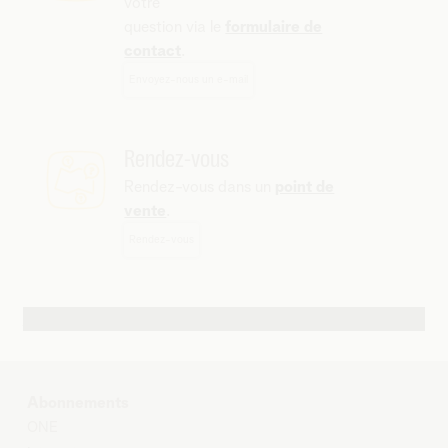
votre
question via le
formulaire de
contact
.
Envoyez-nous un e-mail
Rendez-vous
Rendez-vous dans un
point de
vente
.
Rendez-vous
Autres possibilités de contact
Abonnements
O
NE