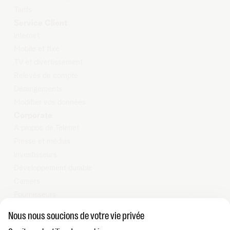
Tarifs
Service Client
Internet
Mobile et
fixe
TV et
d
ivertissement
Relevés
de compte
Dérangements
Modifier
vos données
Corporate
A propos de Telenet
Presse et médias
Investisseurs
Développement durable
Careers
Fournisseurs
Vie privée
Nous nous soucions de votre vie privée
Cookie policy