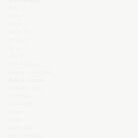
Abonnements
O
NE
Internet
Mobile
Telenet TV
BE Sports
BE TV
Promos
L'app MyTelenet
Modifier mes produits
Aide et conseils
Contactez-nous
Déménager
Easy Switch
Reprise
Résilier
Réclamation
Notre community