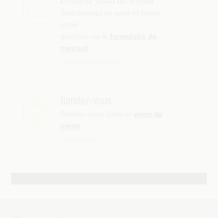
Sélectionnez un sujet et posez
votre
question via le
formulaire de
contact
.
Envoyez-nous un e-mail
Rendez-vous
Rendez-vous dans un
point de
vente
.
Rendez-vous
Autres possibilités de contact