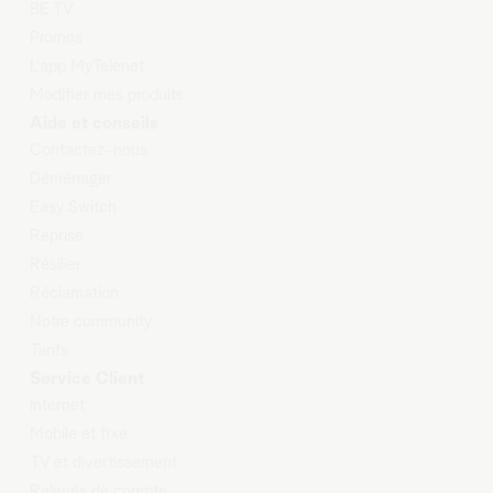
BE TV
Promos
L'app MyTelenet
Modifier mes produits
Aide et conseils
Contactez-nous
Déménager
Easy Switch
Reprise
Résilier
Réclamation
Notre community
Tarifs
Service Client
Internet
Mobile et
fixe
TV et
d
ivertissement
Relevés
de compte