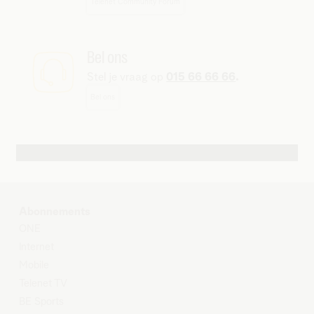
Telenet Community Forum
Bel ons
Stel je vraag op
015 66 66 66
.
Bel ons
Autres possibilités de contact
Abonnements
O
NE
Internet
Mobile
Telenet TV
BE Sports