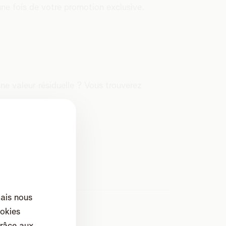
une fois de votre promotion exclusive.
ne valeur résiduelle ? Vous trouverez
mais nous
okies
râce aux