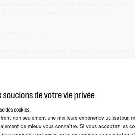
otion que vous souhaitez utiliser.
Astuce
: vous profitez 
r. En effet, vous verrez aussi le prix client fixe.
 rapidement possible.
 promotion est indiquée sur My Telenet. Avez-vous encore u
 soucions de votre vie privée
etour, une réparation, une livraison ou une assurance ?
ise des cookies.
frent non seulement une meilleure expérience utilisateur, 
alement de mieux vous connaître. Si vous acceptez les co
nous pouvons optimiser votre expérience de navigation g