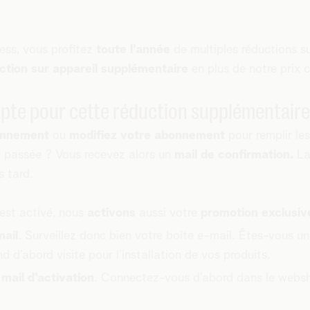
ness, vous profitez
toute l'année
de multiples réductions su
ction sur appareil supplémentaire
en plus de notre prix c
pte pour cette réduction supplémentaire.
onnement
ou
modifiez votre abonnement
pour remplir les
 passée ? Vous recevez alors un
mail de confirmation.
L
s tard.
est activé, nous
activons
aussi votre
promotion exclusiv
mail
. Surveillez donc bien votre boîte e-mail. Êtes-vous u
d d'abord visite pour l’installation de vos produits.
e
mail d'activation
. Connectez-vous d'abord dans le websh