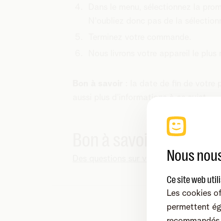
Dans le menu, sélectionnez la prom
N'oubliez donc pas de la sélectionne
Terminez votre commande.
Nous livrons votre appareil le plus
Bon à savoir
: la date de fin de votre
aussi plus d'informations à ce sujet.
Bon à savoir
Nous nous
Des questions sur votre commande, un r
Ce site web util
Les cookies of
permettent ég
recommandés, 