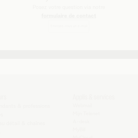
Posez votre question via notre
formulaire de contact
Envoyez-nous un e-mail
urs
Applis & services
Webmail
ndants & professions
Mijn Telenet
es
A-desk
au détail & chaînes
MyBill
a
MyCloud