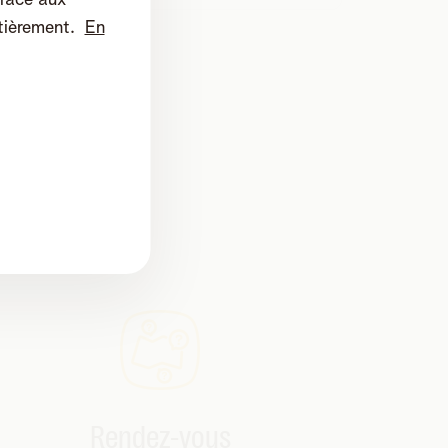
tièrement.
En
Rendez-vous