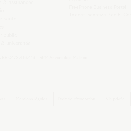
 & assurances
FreePhone Business Portal
ie
Telenet Incentive Plan E-Ca
& santé
es
r public
 & universités
A BE 0473.416.418 - RPM Anvers dep. Malines
ons
Mentions légales
Droit de rétractation
Vie privée