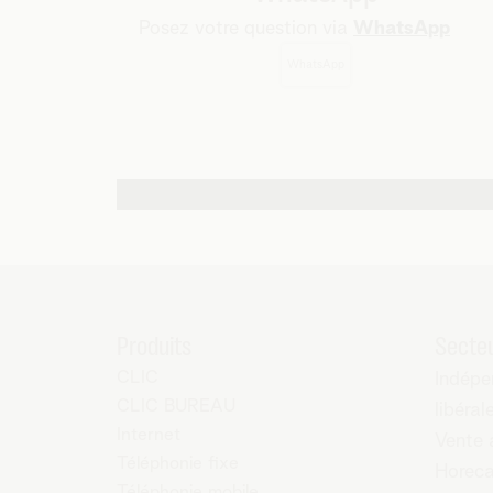
Posez votre question via
WhatsApp
WhatsApp
Autres possibilités de contact
Produits
Secte
CLIC
Indépe
CLIC BUREAU
libéral
Internet
Vente 
Téléphonie fixe
Horec
Téléphonie mobile