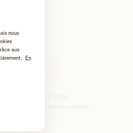
mais nous
okies
râce aux
tièrement.
En
Rendez-vous
Rendez visite à un
business partner
Rendez-vous