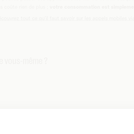
s coûte rien de plus ;
votre consommation est simplement
couvrez tout ce qu’il faut savoir sur les appels mobiles vi
re vous-même ?