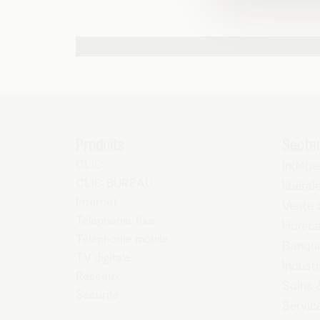
Autres possibilités de contact
Produits
Secte
CLIC
Indépe
CLIC BUREAU
libéral
Internet
Vente 
Téléphonie fixe
Horec
Téléphonie mobile
Banque
TV digitale
Industr
Réseaux
Soins 
Sécurité
Servic