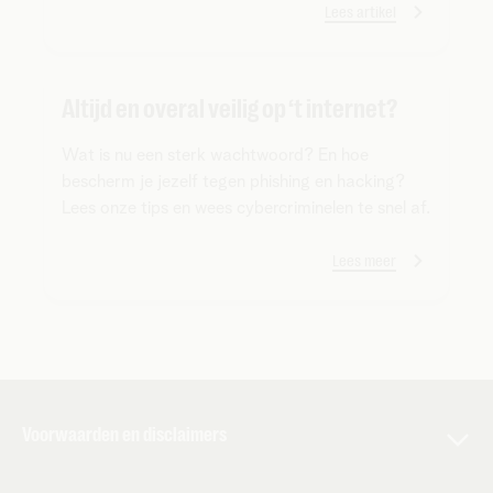
Lees artikel
Altijd en overal veilig op ‘t internet?
Wat is nu een sterk wachtwoord? En hoe
bescherm je jezelf tegen phishing en hacking?
Lees onze tips en wees cybercriminelen te snel af.
Lees meer
Voorwaarden en disclaimers
De voorwaarden en andere belangrijke info van toepassing