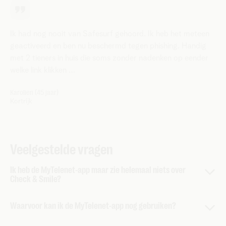
Ik had nog nooit van Safesurf gehoord. Ik heb het meteen
geactiveerd en ben nu beschermd tegen phishing. Handig
met 2 tieners in huis die soms zonder nadenken op eender
welke link klikken …
Karolien (45 jaar)
Kortrijk
Veelgestelde vragen
Ik heb de MyTelenet-app maar zie helemaal niets over
Check & Smile?
Alleen de beheerder van je Telenet-abonnement kan de
Waarvoor kan ik de MyTelenet-app nog gebruiken?
Check & Smile doen. Zie jij de Check & Smile niet? Dan ben
je waarschijnlijk een gebruiker.