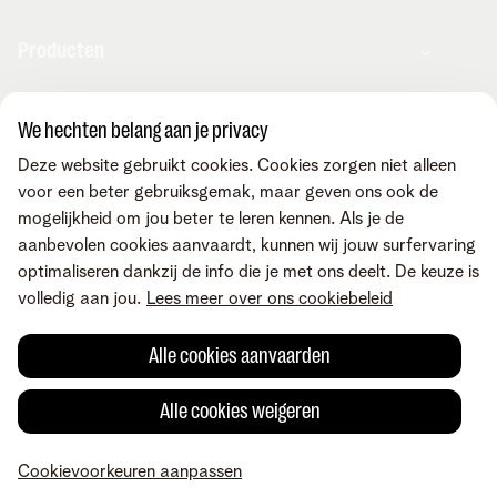
Producten
Combo's
We hechten belang aan je privacy
Apps & diensten
Internet
Deze website gebruikt cookies. Cookies zorgen niet alleen
Mobiele telefonie
voor een beter gebruiksgemak, maar geven ons ook de
Vaste telefonie
MyTelenet-app
Contact & advies
mogelijkheid om jou beter te leren kennen. Als je de
Digitale TV
Webmail
aanbevolen cookies aanvaardt, kunnen wij jouw surfervaring
Streaming
MyTelenet
optimaliseren dankzij de info die je met ons deelt. De keuze is
Fiber
MyCloud
Contacteer ons
Vind ons ook op
volledig aan jou.
Lees meer over ons cookiebeleid
Digitale tools
FreePhone Business Portal
Online hulp
Wifi-versterkers
De Digitale Versnelling
Vraag een bezoek aan
Alle cookies aanvaarden
Toestellen met korting
Telenet voor je zaak
Winkelpunten
Over Telenet
Careers
Voorwaarden
Juridische info
Herroepingsrecht
Promo's
Verhuizen
Privacy
Cookievoorkeuren aanpassen
Cookiebeleid
Kwaliteit van
Je product aanpassen
Alle cookies weigeren
Tarieven
dienstverlening
Toegankelijkheid
Cybersecurity
Inspiratie
© Telenet 2026 - Telenet BV - Liersesteenweg 4, 2800 Mechelen -
Check & Smile
Onze klantendienst
Cookievoorkeuren aanpassen
BTW BE 0473.416.418 - RPR Antwerpen, afd. Mechelen