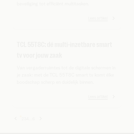
beveiliging tot efficiënt multitasken.
Lees artikel
TCL 55T8C: dé multi-inzetbare smart
tv voor jouw zaak
Van vergaderruimtes tot de digitale schermen in
je zaak: met de TCL 55T8C smart tv komt élke
boodschap scherp en duidelijk binnen.
Lees artikel
1
2
3
4
...
6