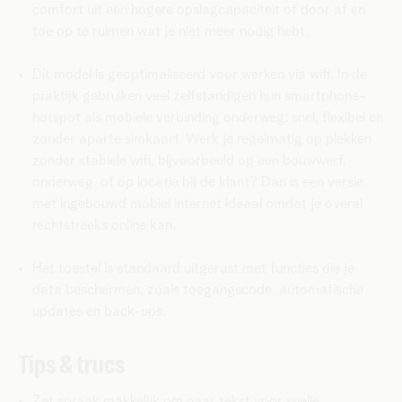
comfort uit een hogere opslagcapaciteit of door af en
toe op te ruimen wat je niet meer nodig hebt.
Dit model is geoptimaliseerd voor werken via wifi. In de
praktijk gebruiken veel zelfstandigen hun smartphone-
hotspot als mobiele verbinding onderweg: snel, flexibel en
zonder aparte simkaart. Werk je regelmatig op plekken
zonder stabiele wifi, bijvoorbeeld op een bouwwerf,
onderweg, of op locatie bij de klant? Dan is een versie
met ingebouwd mobiel internet ideaal omdat je overal
rechtstreeks online kan.
Het toestel is standaard uitgerust met functies die je
data beschermen, zoals toegangscode, automatische
updates en back-ups.
Tips & trucs
Zet spraak makkelijk om naar tekst voor snelle