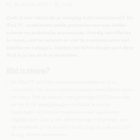
30 oktober 2025
-
3 min
Zoek je een tablet die je werkdag écht ondersteunt? De
iPad 11″ combineert snelle prestaties met een helder
scherm en praktische accessoires. Handig om offertes
te tonen, vlot te noteren en vlot te communiceren met
klanten en collega’s. Dankzij het lichte design past deze
iPad in je tas én in je werkritme.
Wat is nieuw?
De iPad 11” is lichter dan andere modellen en is zo
ontworpen om vlot te switchen tussen verschillende apps
en taken. Met de nieuwe, energiezuinige A16 Bionic-chip
en het 6 GB werkgeheugen multitask je zonder
haperingen en houd je moeiteloos meer applicaties
tegelijk open. Dat is niet alleen handig in meetings, aan
de toonbank of op de werf, maar zorgt er ook voor dat
je nóg vlotter samenwerkt.