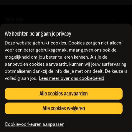
telefonieomgeving en verbind je ze met SIP-trunking.
Over ons
We hechten belang aan je privacy
Over Telenet Business
Support
Deze website gebruikt cookies. Cookies zorgen niet alleen
Ons netwerk
voor een beter gebruiksgemak, maar geven ons ook de
Onze Business Partners
mogelijkheid om jou beter te leren kennen. Als je de
Pers
Veelgestelde vragen
Contacteer ons
aanbevolen cookies aanvaardt, kunnen wij jouw surfervaring
Vacatures
Business Mobile Portal
optimaliseren dankzij de info die je met ons deelt. De keuze is
MyBill Portal
volledig aan jou.
Lees meer over ons cookiebeleid
TIP-Portal
Neem contact op
Vind ons ook op
MyCloud
Laat je terugbellen
Alle cookies aanvaarden
Online portalen
Mail ons
Maak een afspraak
Voorwaarden
Juridische info
Privacybeleid
Cookievoorkeuren aanpassen
Alle cookies weigeren
Cookiebeleid
Toegankelijkheid
© Telenet 2026 - Telenet BV – Liersesteenweg 4, 2800 Mechelen –
Cookievoorkeuren aanpassen
BTW BE 0473.416.418 - RPR Antwerpen, afd. Mechelen