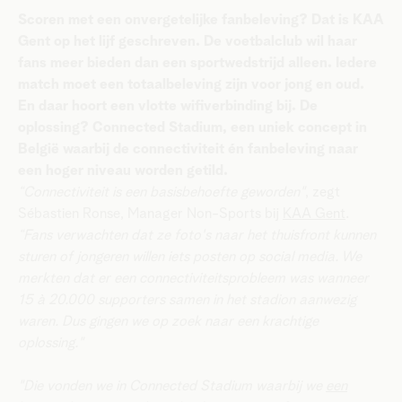
Scoren met een onvergetelijke fanbeleving? Dat is KAA
Gent op het lijf geschreven. De voetbalclub wil haar
fans meer bieden dan een sportwedstrijd alleen. Iedere
match moet een totaalbeleving zijn voor jong en oud.
En daar hoort een vlotte wifiverbinding bij. De
oplossing? Connected Stadium, een uniek concept in
België waarbij de connectiviteit én fanbeleving naar
een hoger niveau worden getild.
“Connectiviteit is een basisbehoefte geworden"
, zegt
Sébastien Ronse, Manager Non-Sports bij
KAA Gent
.
“Fans verwachten dat ze foto's naar het thuisfront kunnen
sturen of jongeren willen iets posten op social media. We
merkten dat er een connectiviteitsprobleem was wanneer
15 à 20.000 supporters samen in het stadion aanwezig
waren. Dus gingen we op zoek naar een krachtige
oplossing."
"Die vonden we in Connected Stadium waarbij we
een