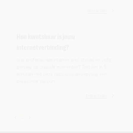
Lees artikel
Hoe kwetsbaar is jouw
internetverbinding?
Is je professionele internet snel, stabiel en veilig
genoeg op cruciale momenten? Test het in 5
minuten met onze risicoscan en ontvang een
persoonlijk rapport.
Test je risico
1
2