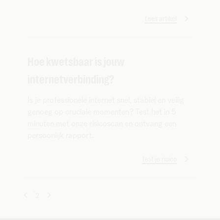
Lees artikel
Hoe kwetsbaar is jouw
internetverbinding?
Is je professionele internet snel, stabiel en veilig
genoeg op cruciale momenten? Test het in 5
minuten met onze risicoscan en ontvang een
persoonlijk rapport.
Test je risico
1
2