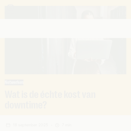
Netwerken
Wat is de échte kost van
downtime?
18 september 2025
-
7 min