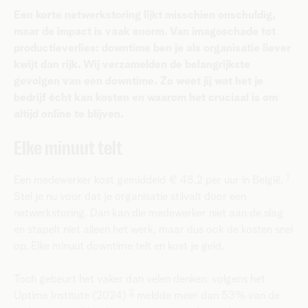
Een korte netwerkstoring lijkt misschien onschuldig,
maar de impact is vaak enorm. Van imagoschade tot
productieverlies: downtime ben je als organisatie liever
kwijt dan rijk. Wij verzamelden de belangrijkste
gevolgen van een downtime. Zo weet jij wat het je
bedrijf écht kan kosten en waarom het cruciaal is om
altijd online te blijven.
Elke minuut telt
1
Een medewerker kost gemiddeld € 48,2 per uur in België.
Stel je nu voor dat je organisatie stilvalt door een
netwerkstoring. Dan kan die medewerker niet aan de slag
en stapelt niet alleen het werk, maar dus ook de kosten snel
op. Elke minuut downtime telt en kost je geld.
Toch gebeurt het vaker dan velen denken: volgens het
2
Uptime Institute (2024)
meldde meer dan 53% van de