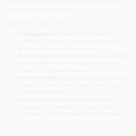
bedrijven wereldwijd minstens één significant downtime-
incident in de afgelopen drie jaar.
De grootste oorzaken variëren:
Cyberaanvallen
:
hackers leggen systemen plat of
gijzelen data, waardoor bedrijven uren- of zelfs
dagenlang niet kunnen functioneren.
Natuurrampen:
overstromingen, stormen of branden
kunnen fysieke infrastructuur beschadigen en de
toegang tot netwerken blokkeren.
Netwerkstoringen:
zelfs een eenvoudige technische
storing kan leiden tot een complete onderbreking van
de bedrijfscontinuïteit.
Overmacht:
onvoorziene gebeurtenissen zoals
stroomuitval of menselijke fouten zijn moeilijk te
voorspellen, maar veroorzaken vaak grote impact.