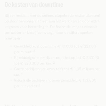
De kosten van downtime
Bij een incident met downtime, stapelen de kosten zich snel
op door personeel dat niet aan het werk kan en door extra
uitgaven voor herstellingen. De financiële impact verschilt
per sector en bedrijfsomvang, maar de cijfers spreken
boekdelen:
Gemiddeld kost downtime € 13.000 tot € 22.000
3
per minuut.
Bij middelgrote bedrijven loopt het op tot € 217.000
3
tot € 323.000 per uur.
Grote bedrijven verliezen zelfs tot € 1,35 miljoen per
4
uur.
Industriële bedrijven noteren gemiddeld € 113.600
4
per uur verlies.