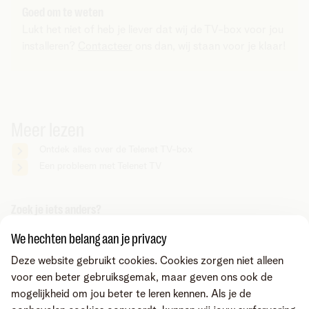
Goed om te weten
Lukt het niet of heb je liever dat wij de TV-box voor jou
installeren?
Contacteer
ons dan, wij staan voor je klaar!
Meer lezen
Ontdek alles over de Telenet TV-box
Een probleem met Telenet TV
Zoek je iets anders?
Deel via
We hechten belang aan je privacy
Deze website gebruikt cookies. Cookies zorgen niet alleen
voor een beter gebruiksgemak, maar geven ons ook de
mogelijkheid om jou beter te leren kennen. Als je de