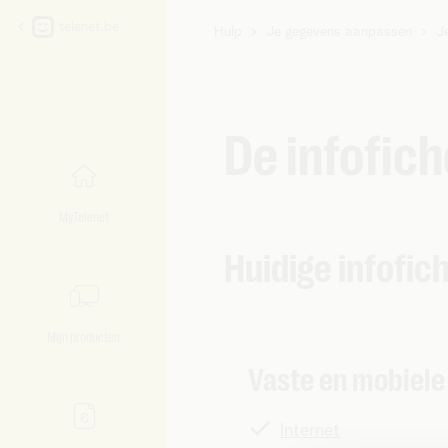
telenet.be
Hulp
Je gegevens aanpassen
J
U
bent
hier:
De infofic
MyTelenet
Huidige infofic
Mijn producten
Vaste en mobiele
Internet