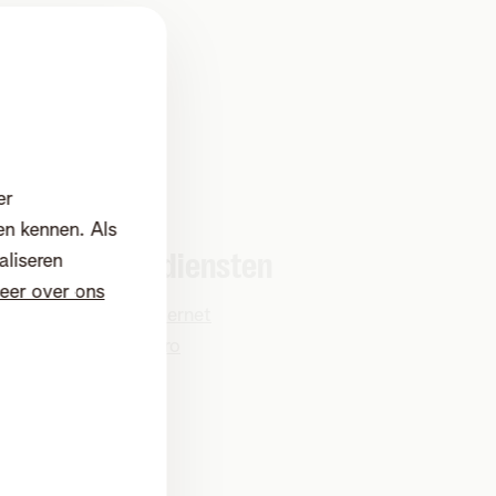
er
en kennen. Als
Vaste diensten
aliseren
eer over ons
KLIK Internet
Voice Pro