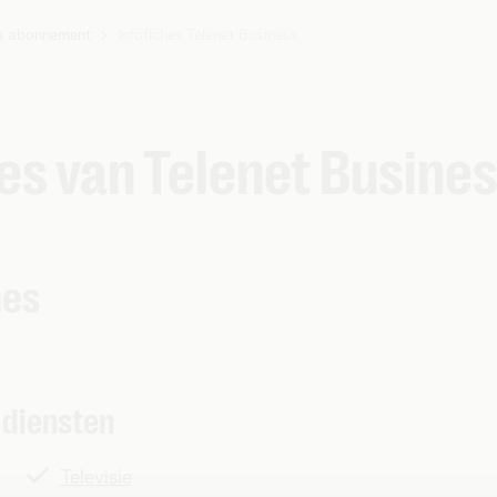
e abonnement
Infofiches Telenet Business
hes van Telenet Busine
hes
 diensten
Televisie