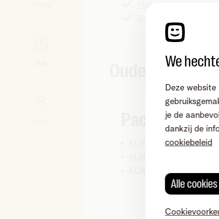
Betaling
Mobiel
Roaming pass
We hechte
Hulp
Oude infofiche
Deze website 
gebruiksgemak
Packs
je de aanbevol
Profiel
dankzij de inf
cookiebeleid
KLIK Unlimited
KLIK Limited
KLIK Buro
Alle cookie
Cookievoorke