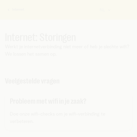
Internet
NL
U
bent
hier:
Internet: Storingen
Werkt je internetverbinding niet meer of heb je slechte wifi?
We lossen het samen op.
Veelgestelde vragen
Probleem met wifi in je zaak?
Doe onze wifi-checks om je wifi-verbinding te
verbeteren.