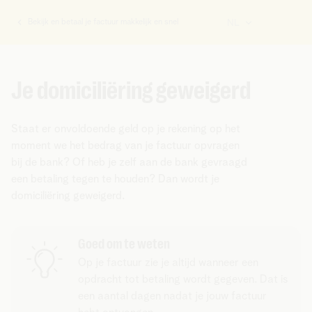
Bekijk en betaal je factuur makkelijk en snel
NL
U
bent
hier:
Je domiciliëring geweigerd
Staat er onvoldoende geld op je rekening op het
moment we het bedrag van je factuur opvragen
bij de bank?
Of heb je zelf aan de bank gevraagd
een betaling tegen te houden? Dan wordt je
domiciliëring geweigerd.
Goed om te weten
Op je factuur zie je altijd wanneer een
opdracht tot betaling wordt gegeven. Dat is
een aantal dagen nadat je jouw factuur