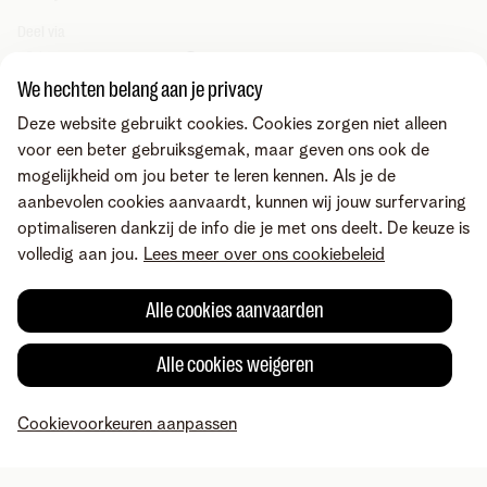
Let op!
Heb je zelf aan de bank gevraagd om je
Deel via
domiciliëring te blokkeren? Of is het rekeningnummer
waarmee je betaalt stopgezet of geblokkeerd? Dan
We hechten belang aan je privacy
zetten we je mandaat wel meteen stop en doen we géén
tweede opvraging. Je betaalt vanaf dan opnieuw via
Deze website gebruikt cookies. Cookies zorgen niet alleen
overschrijving.
voor een beter gebruiksgemak, maar geven ons ook de
mogelijkheid om jou beter te leren kennen. Als je de
Wil je nadien terug automatisch betalen?
Dan vraag je
aanbevolen cookies aanvaardt, kunnen wij jouw surfervaring
een nieuwe domiciliëring aan
optimaliseren dankzij de info die je met ons deelt. De keuze is
volledig aan jou.
Lees meer over ons cookiebeleid
Alle cookies aanvaarden
Alle cookies weigeren
Fout gevonden of heb je een suggestie?
Cookievoorkeuren aanpassen
MyTelenet
Mijn producten
Betaling
Hulp
Profiel
Over Telenet
Careers
Voorwaarden
Juridische info
Herroepingsrecht
Privacy
Cookievoorkeuren aanpassen
Cookiebeleid