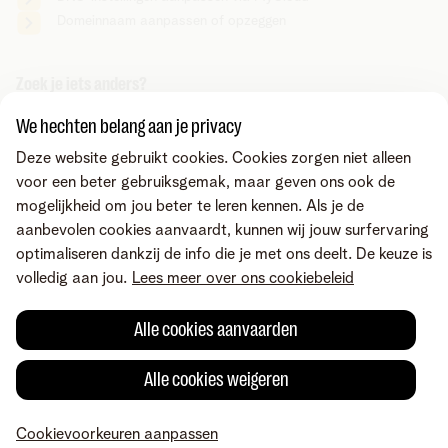
DNS-instellingen zo aan
. Als je 'm bestelde via
Domeinnaam aanpassen of opzeggen
Hou er rekening mee dat het hier alleen om een
MyCloud,
ga je lichtjes anders te werk
.
forward gaat en dus niet om gehoste mailboxen en
Zoek je iets anders?
webruimte. Wil je professionele, stabiele mailboxen
en/of webruimte, dan vind je die terug in het Telenet
Deel via
We hechten belang aan je privacy
Business-hostingsaanbod onder
Microsoft 365
.
Deze website gebruikt cookies. Cookies zorgen niet alleen
voor een beter gebruiksgemak, maar geven ons ook de
mogelijkheid om jou beter te leren kennen. Als je de
aanbevolen cookies aanvaardt, kunnen wij jouw surfervaring
optimaliseren dankzij de info die je met ons deelt. De keuze is
volledig aan jou.
Lees meer over ons cookiebeleid
Alle cookies aanvaarden
Alle cookies weigeren
Fout gevonden of heb je een suggestie?
Cookievoorkeuren aanpassen