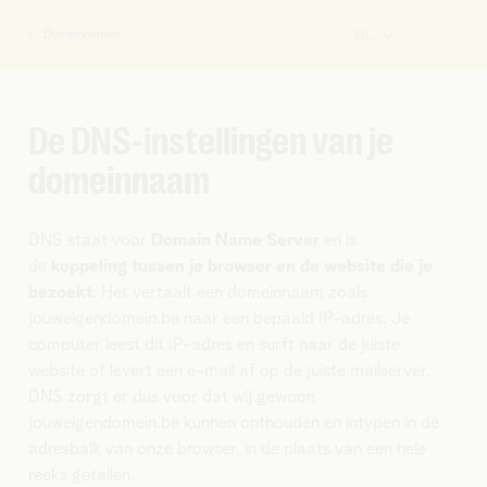
Domeinnamen
NL
U
bent
hier:
De DNS-instellingen van je
domeinnaam
DNS staat voor
Domain Name Server
en is
de
koppeling tussen je browser en de website die je
bezoekt
. Het vertaalt een domeinnaam zoals
jouweigendomein.be naar een bepaald IP-adres. Je
computer leest dit IP-adres en surft naar de juiste
website of levert een e-mail af op de juiste mailserver.
DNS zorgt er dus voor dat wij gewoon
jouweigendomein.be kunnen onthouden en intypen in de
adresbalk van onze browser, in de plaats van een hele
reeks getallen.