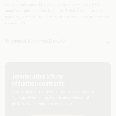
actuellement compatibles sont : les appareils Android TV (y
compris certains modèles de Google, Philips, Sony et d’autres
marques), Amazon Fire TV et les téléviseurs LG à partir de l’année
modèle 2020.
Vous avez déjà un compte Disney+ ?
Pas de soucis. Lorsque vous passez à Disney+ via Telenet,
vos profils, votre historique télévisuel et vos préférences
sont tout simplement transférés. Vous conservez
également votre login et votre mot de passe. Il suffit de
Telenet offre 5 % de
commander et d
'activer Disney+ via MyTelenet
. Votre
réduction combinée
compte chez Disney+ est automatiquement mis en pause.
Combinez Disney+ avec Streamz, Play Sports,
Important
: si vous avez déjà un compte Disney+
YouTube Premium ou Netflix chez Telenet et
directement chez Disney et que vous choisissez une formule
profitez d'une réduction mensuelle.
inférieure chez Telenet, vous devez résilier vous-même
cette formule auprès de Disney+. Vous éviterez ainsi un