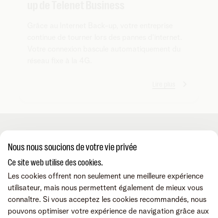
up de Telenet Business
Grâce au Internet Back-up, votre entreprise
continue de tourner lors des pannes d'internet.
Votre connexion bascule automatiquement du
réseau fixe à la 4G.
Lire plus
Produits
Nous nous soucions de votre vie privée
Ce site web utilise des cookies.
Combos
Applis & services
Les cookies offrent non seulement une meilleure expérience
Internet
utilisateur, mais nous permettent également de mieux vous
Téléphonie mobile
connaître. Si vous acceptez les cookies recommandés, nous
Téléphonie fixe
MyTelenet-app
Contact & conseils
pouvons optimiser votre expérience de navigation grâce aux
TV digitale
Webmail