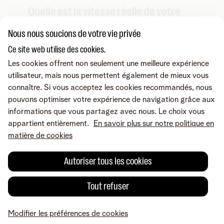
Quelle est la vitesse réelle de votre
internet ?
Nous nous soucions de votre vie privée
Ce site web utilise des cookies.
Connaissez-vous la véritable vitesse de votre
internet ? Trop rapide ? Trop lent ? Avec ce test,
Les cookies offrent non seulement une meilleure expérience
vous le saurez tout de suite.
utilisateur, mais nous permettent également de mieux vous
connaître. Si vous acceptez les cookies recommandés, nous
Lire plus
pouvons optimiser votre expérience de navigation grâce aux
informations que vous partagez avec nous. Le choix vous
appartient entièrement.
En savoir plus sur notre politique en
matière de cookies
1
2
3
4
Autoriser tous les cookies
Produits
Tout refuser
Combos
Modifier les préférences de cookies
Applis & services