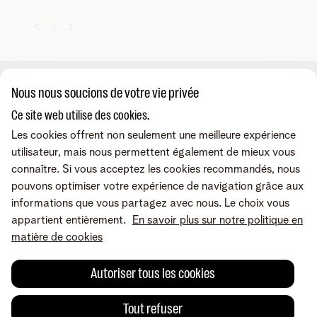
1
2
Nous nous soucions de votre vie privée
A propos de nous
Ce site web utilise des cookies.
Les cookies offrent non seulement une meilleure expérience
À propos de Telenet Business
Support
utilisateur, mais nous permettent également de mieux vous
Notre réseau
connaître. Si vous acceptez les cookies recommandés, nous
Notre Partenaires Business
pouvons optimiser votre expérience de navigation grâce aux
Presse et médias
Consultez nos FAQ
Contactez-nous
informations que vous partagez avec nous. Le choix vous
Offres d'emploi
Le portail Business Mobile
appartient entièrement.
En savoir plus sur notre politique en
Le portail MyBill
matière de cookies
Le portail TIP
Contactez-nous
Retrouvez-nous sur
Le portail MyCloud
Rappelez-moi
Autoriser tous les cookies
Portails en ligne
Par e-mail
Prenez un rendez-vous
Conditions
Mentions légales
Politique de confidentialité
Modifier les préférences
Tout refuser