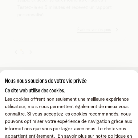
Testez-le en 5 minutes et recevez un rapport
personnalisé.
Évaluez vos risques
1
2
Nous nous soucions de votre vie privée
A propos de nous
Ce site web utilise des cookies.
Les cookies offrent non seulement une meilleure expérience
À propos de Telenet Business
Support
utilisateur, mais nous permettent également de mieux vous
Notre réseau
connaître. Si vous acceptez les cookies recommandés, nous
Notre Partenaires Business
pouvons optimiser votre expérience de navigation grâce aux
Presse et médias
Consultez nos FAQ
Contactez-nous
informations que vous partagez avec nous. Le choix vous
Offres d'emploi
Le portail Business Mobile
appartient entièrement.
En savoir plus sur notre politique en
Le portail MyBill