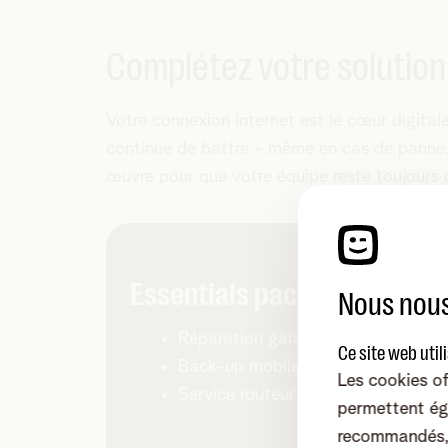
Complétez votre solution
Votre connexion internet est le cœur digitale
continue de battre - même en cas de panne. 
œuvre pour que votre équipe reste toujours
Essentials pack
Nous nous
Réparation garantie en 8 heures
Ce site web util
Back-up mobile max. 90M/20M (
Les cookies of
Service routeur & monitoring
permettent ég
recommandés, 