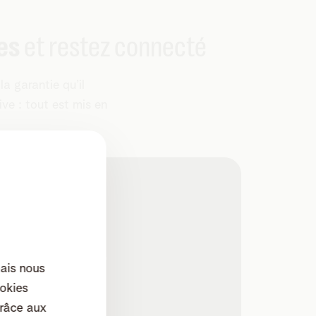
es
et restez connecté
a garantie qu’il
ve : tout est mis en
 en 4 heures
ax. 240M/40M (5G)
mais nous
onitoring
okies
nibles au total
râce aux