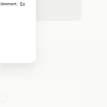
tièrement.
En
 Internet ?