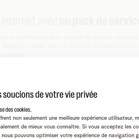
 internet avec
un pack de servic
 de votre entreprise. Avec un pack de services, vous avez l
Réparation rapide, back-up mobile et surveillance proacti
 connectée.
Extended pack
 soucions de votre vie privée
Réparation garantie
ise des cookies.
4G)
Back-up mobile m
frent non seulement une meilleure expérience utilisateur, 
Service routeur & m
alement de mieux vous connaître. Si vous acceptez les co
8 adresses IP dispo
nous pouvons optimiser votre expérience de navigation g