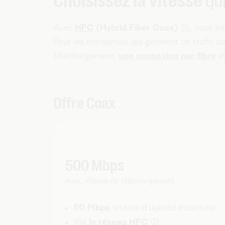
Choisissez la vitesse
qui
i
Avec
HFC
(Hybrid Fiber Coax)
, vous bé
Pour les entreprises qui génèrent un trafic 
téléchargement,
une connexion par fibre
es
Offre Coax
500 Mbps
max. vitesse de téléchargement
50 Mbps
vitesse d'upload maximale
i
Via
le réseau HFC