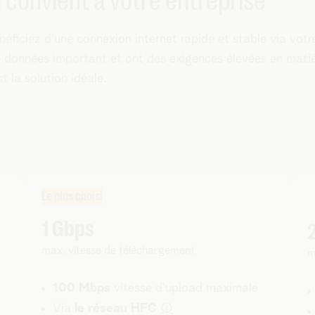
 convient à votre entreprise
néficiez d'une connexion internet rapide et stable via votr
de données important et ont des exigences élevées en mati
t la solution idéale.
Le plus choisi
1 Gbps
max. vitesse de téléchargement
m
100 Mbps
vitesse d'upload maximale
i
Via
le réseau HFC