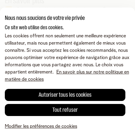
En savoir plus
Débrancher le décodeur de la prise de courant ?
Nous nous soucions de votre vie privée
Ce site web utilise des cookies.
Vous cherchez autre chose ?
Les cookies offrent non seulement une meilleure expérience
Partager sur
utilisateur, mais nous permettent également de mieux vous
connaître. Si vous acceptez les cookies recommandés, nous
pouvons optimiser votre expérience de navigation grâce aux
informations que vous partagez avec nous. Le choix vous
appartient entièrement.
En savoir plus sur notre politique en
matière de cookies
Autoriser tous les cookies
Tout refuser
Une erreur ou une suggestion?
Modifier les préférences de cookies
MyTelenet
Mes produits
Paiement
Aide
Profil
A propos de Telenet
Careers
Conditions
Mentions légales
Droit de