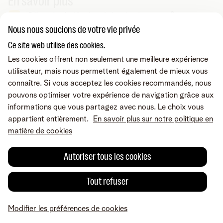
En savoir plus
Débrancher le décodeur de la prise de courant ?
Nous nous soucions de votre vie privée
Ce site web utilise des cookies.
Vous cherchez autre chose ?
Les cookies offrent non seulement une meilleure expérience
Partager sur
utilisateur, mais nous permettent également de mieux vous
connaître. Si vous acceptez les cookies recommandés, nous
pouvons optimiser votre expérience de navigation grâce aux
informations que vous partagez avec nous. Le choix vous
appartient entièrement.
En savoir plus sur notre politique en
matière de cookies
Autoriser tous les cookies
Tout refuser
Une erreur ou une suggestion?
Modifier les préférences de cookies
MyTelenet
Mes produits
Paiement
Aide
Profil
A propos de Telenet
Careers
Conditions
Mentions légales
Droit de