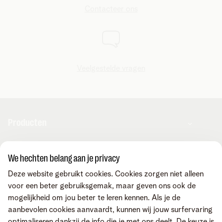
Contacteer ons
Veelgestelde vragen
Producten
Combo's
We hechten belang aan je privacy
Apps & diensten
Internet
Deze website gebruikt cookies. Cookies zorgen niet alleen
Mobiele telefonie
voor een beter gebruiksgemak, maar geven ons ook de
Vaste telefonie
MyTelenet-app
Contact & advies
mogelijkheid om jou beter te leren kennen. Als je de
Digitale TV
Webmail
aanbevolen cookies aanvaardt, kunnen wij jouw surfervaring
Streaming
MyTelenet
optimaliseren dankzij de info die je met ons deelt. De keuze is