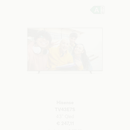
Hisense
TV43E7S
43”
Qled
€ 247,11