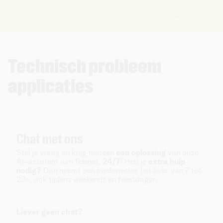
NL
Technisch probleem
applicaties
Chat met ons
Stel je vraag en krijg meteen
een oplossing
van onze
AI-assistent van Telenet,
24/7
! Heb je
extra hulp
nodig?
Dan neemt een medewerker het over van 7 tot
23u, ook tijdens weekends en feestdagen.
Liever geen chat?