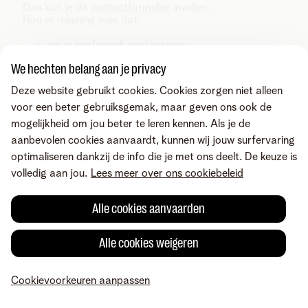
Dan kan je dit
contactformulier
invullen.
Hou er rekening mee dat:
we je telefonisch contacteren
we maximaal 1 belpoging doen
We hechten belang aan je privacy
het tot 5 werkdagen kan duren voor we contact
Deze website gebruikt cookies. Cookies zorgen niet alleen
opnemen
voor een beter gebruiksgemak, maar geven ons ook de
mogelijkheid om jou beter te leren kennen. Als je de
aanbevolen cookies aanvaardt, kunnen wij jouw surfervaring
optimaliseren dankzij de info die je met ons deelt. De keuze is
volledig aan jou.
Lees meer over ons cookiebeleid
Alle cookies aanvaarden
Alle cookies weigeren
Cookievoorkeuren aanpassen
MyTelenet
Mijn producten
Betaling
Hulp
Profiel