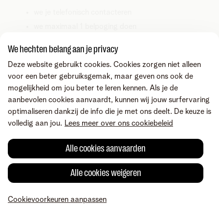
we je telefonisch contacteren
we maximaal 1 belpoging doen
het tot 5 werkdagen kan duren voor we contact
We hechten belang aan je privacy
opnemen
Deze website gebruikt cookies. Cookies zorgen niet alleen
voor een beter gebruiksgemak, maar geven ons ook de
mogelijkheid om jou beter te leren kennen. Als je de
aanbevolen cookies aanvaardt, kunnen wij jouw surfervaring
optimaliseren dankzij de info die je met ons deelt. De keuze is
volledig aan jou.
Lees meer over ons cookiebeleid
Alle cookies aanvaarden
Alle cookies weigeren
Cookievoorkeuren aanpassen
MyTelenet
Mijn producten
Betaling
Hulp
Profiel