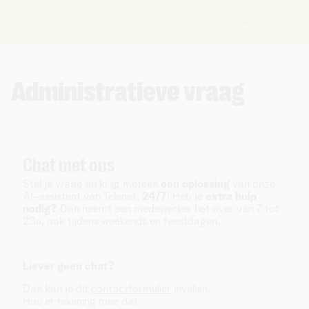
NL
Administratieve vraag
Chat met ons
Stel je vraag en krijg meteen
een oplossing
van onze
AI-assistent van Telenet,
24/7
! Heb je
extra hulp
nodig?
Dan neemt een medewerker het over van 7 tot
23u, ook tijdens weekends en feestdagen.
Liever geen chat?
Dan kan je dit
contactformulier
invullen.
Hou er rekening mee dat: