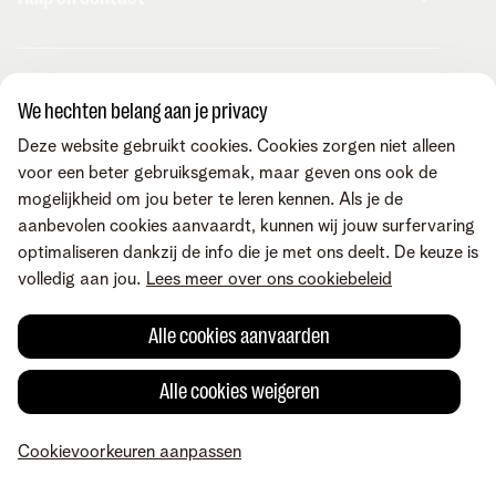
Internet
Mobiel
Telenet TV
MyTelenet-app
Klantenservice
Streaming
Contacteer ons
We hechten belang aan je privacy
Fiber
Verhuizen
Wifi-versterkers
Easy Switch
Internet
Deze website gebruikt cookies. Cookies zorgen niet alleen
Corporate
Vaste telefonie
Overname
Mobiel en vast
voor een beter gebruiksgemak, maar geven ons ook de
Toestellen
Onze community
TV en entertainment
mogelijkheid om jou beter te leren kennen. Als je de
Promo's
Tarieven
Aanrekeningen
aanbevolen cookies aanvaardt, kunnen wij jouw surfervaring
Over Telenet
Cybersecurity
Vind ons ook op
Storingen
optimaliseren dankzij de info die je met ons deelt. De keuze is
Pers
Je producten aanpassen
Je gegevens aanpassen
volledig aan jou.
Lees meer over ons cookiebeleid
Investor relations
Sociaal internetaanbod
Duurzaamheid
Check & Smile
Voorwaarden
Juridische info
Herroepingsrecht
Cookievoorkeuren
Alle cookies aanvaarden
Careers
aanpassen
Kwaliteit van dienstverlening
Toegankelijkheid
Privacybeleid
© Telenet 2026 - Telenet BV - Liersesteenweg 4, 2800 Mechelen -
Alle cookies weigeren
Cookiebeleid
BTW BE 0473.416.418 - RPR Antwerpen, afd. Mechelen
Heartware programma
Cookievoorkeuren aanpassen