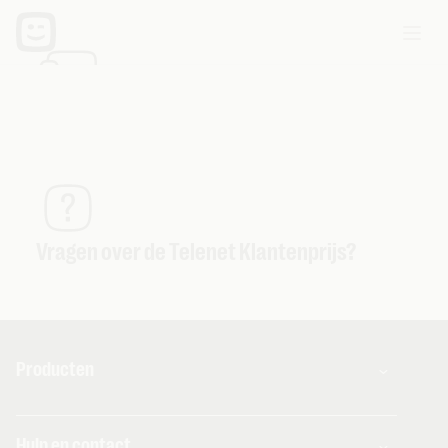
Extra diensten voor Telenet toestellen
Vragen over de Telenet Klantenprijs?
Producten
Combo's
Hulp en contact